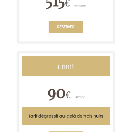
€
/semaine
RÉSERVER
1 nuit
90
€
/nuitée
Tarif dégressif au-delà de trois nuits