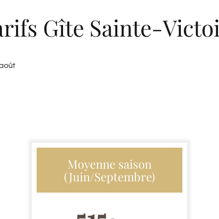
rifs Gîte Sainte-Victo
/août
Moyenne saison
(Juin/Septembre)
515