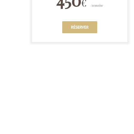
€
/semaine
RÉSERVER