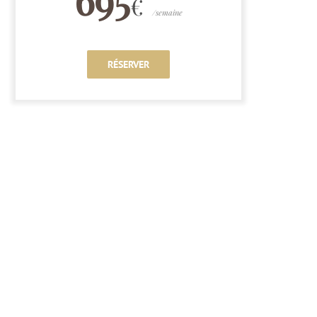
€
/semaine
RÉSERVER